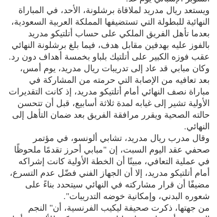
ويستعد ريال مدريد لملاقاة برشلونة، الأحد، في المباراة
النهائية للبطولة التي تستضيفها المملكة العربية السعودية،
بعدما تأهل الفريق الملكي على حساب أتلتيكو مدريد
بالفوز عليه بهدفين مقابل هدف، فيما بلغ برشلونة النهائي
عقب فوزه الكبير على أتلتيك بلباو بخمسة أهداف دون رد.
وكان مبابي قد عاد إلى تدريبات ريال مدريد، يوم أمس،
بعد تعافيه من الإصابة التي حرمته من المشاركة في
مباراة نصف النهائي أمام أتلتيكو مدريد، إذ كانت التقديرات
الأولية تشير إلى غيابه لمدة ثلاثة أسابيع، قبل أن تتحسن
حالته الصحية ويقرر مرافقة الفريق بعد ضمان التأهل إلى
النهائي.
وقال مدرب ريال مدريد، تشابي ألونسو، في مؤتمر
صحفي عقد اليوم السبت، إن "مبابي أحرز تقدمًا ملحوظًا
في عملية التعافي، مبينًا أن الخطة الأولية كانت إشراكه
أمام أتلتيكو مدريد، إلا أن الجهاز الفني فضّل عدم التسرع،
مضيفًا أن قرار مشاركته في النهائي سيتحدد بناءً على
شعوره البدني، وإمكانية خوضه التدريبات".
من جهتها، ذكرت صحيفة ليكيب الفرنسية، أن" النجم